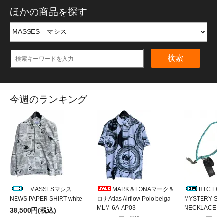
ほかの商品を探す
検索
今週のランキング
MASSESマシス
MARK＆LONAマーク＆
HTC 
NEWS PAPER SHIRT white
ロナAtlas Airflow Polo beiga
MYSTERY S
MLM-6A-AP03
NECKLACE
38,500円(税込)