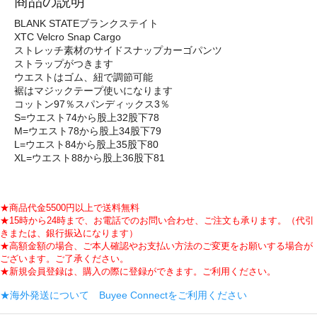
商品の説明
BLANK STATEブランクステイト
XTC Velcro Snap Cargo
ストレッチ素材のサイドスナップカーゴパンツ
ストラップがつきます
ウエストはゴム、紐で調節可能
裾はマジックテープ使いになります
コットン97％スパンディックス3％
S=ウエスト74から股上32股下78
M=ウエスト78から股上34股下79
L=ウエスト84から股上35股下80
XL=ウエスト88から股上36股下81
★商品代金5500円以上で送料無料
★15時から24時まで、お電話でのお問い合わせ、ご注文も承ります。（代引
きまたは、銀行振込になります）
★高額金額の場合、ご本人確認やお支払い方法のご変更をお願いする場合が
ございます。ご了承ください。
★新規会員登録は、購入の際に登録ができます。ご利用ください。
★海外発送について Buyee Connectをご利用ください