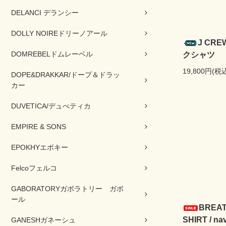
DELANCI デランシー
DOLLY NOIREドリーノアール
J CR
DOMREBELドムレーベル
クシャツ
19,800円(税
DOPE&DRAKKAR/ドープ＆ドラッ
カー
DUVETICA/デュべティカ
EMPIRE & SONS
EPOKHYエポキー
Felcoフェルコ
GABORATORYガボラトリー ガボ
ール
BREA
SHIRT / na
GANESHガネーシュ