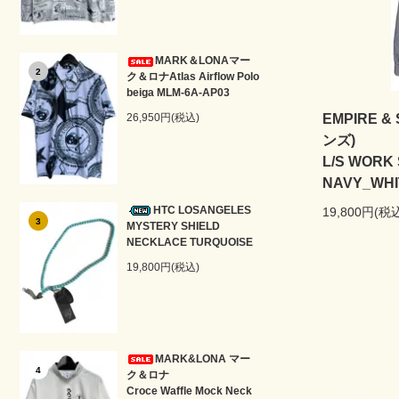
MARK＆LONAマー
2
ク＆ロナAtlas Airflow Polo
beiga MLM-6A-AP03
EMPIRE 
26,950円(税込)
ンズ)
L/S WORK 
NAVY_WHI
HTC LOSANGELES
19,800円(税
3
MYSTERY SHIELD
NECKLACE TURQUOISE
19,800円(税込)
MARK&LONA マー
4
ク＆ロナ
Croce Waffle Mock Neck