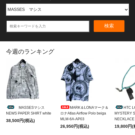
検索
今週のランキング
MASSESマシス
MARK＆LONAマーク＆
HTC 
NEWS PAPER SHIRT white
ロナAtlas Airflow Polo beiga
MYSTERY S
MLM-6A-AP03
NECKLACE
38,500円(税込)
26,950円(税込)
19,800円