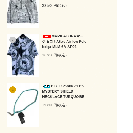
38,500円(税込)
MARK＆LONAマー
2
ク＆ロナAtlas Airflow Polo
beiga MLM-6A-AP03
26,950円(税込)
HTC LOSANGELES
3
MYSTERY SHIELD
NECKLACE TURQUOISE
19,800円(税込)