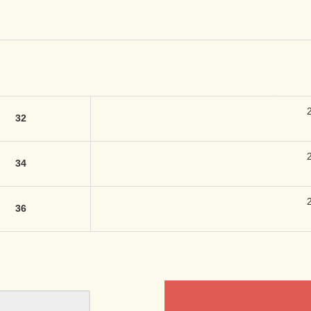
32
34
36