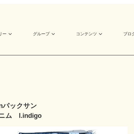
リー
グループ
コンテンツ
ブロ
sunパックサン
 l.indigo