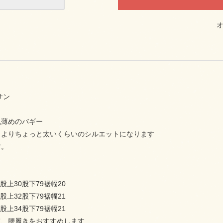
サン
色薄めのバギー
トよりちょっと太いくらいのシルエットになります
す。
イ
8股上30股下79裾幅20
2股上32股下79裾幅21
6股上34股下79裾幅21
て、腰履きをおすすめします