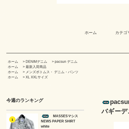
ホーム
カテゴ
ホーム
>
DENIMデニム
>
pacsun デニム
ホーム
>
最新入荷商品
ホーム
>
メンズボトムス・ デニム・パンツ
ホーム
>
XL XXLサイズ
今週のランキング
pac
バギーデニム
MASSESマシス
1
NEWS PAPER SHIRT
white