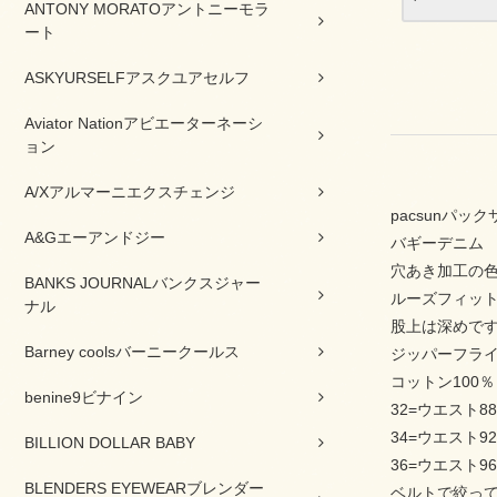
ANTONY MORATOアントニーモラ
ート
ASKYURSELFアスクユアセルフ
Aviator Nationアビエーターネーシ
ョン
A/Xアルマーニエクスチェンジ
pacsunパック
A&Gエーアンドジー
バギーデニム
穴あき加工の
BANKS JOURNALバンクスジャー
ルーズフィッ
ナル
股上は深めで
Barney coolsバーニークールス
ジッパーフラ
コットン100％
benine9ビナイン
32=ウエスト8
34=ウエスト9
BILLION DOLLAR BABY
36=ウエスト9
BLENDERS EYEWEARブレンダー
ベルトで絞っ