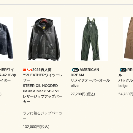
ATHERワイ
2026再入荷
AMERICAN
R
-42 HVホ
Y'2LEATHERワイツーレ
DREAM
ル
イダー
ザー
リメイクオーバーオール
バック
STEER OIL HOODED
olive
beige
PARKA black SB-151
)
27,280円(税込)
54,780
レザージップアップパー
カー
ラフに着るジップパーカ
ー
132,000円(税込)