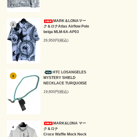
MARK＆LONAマー
2
ク＆ロナAtlas Airflow Polo
beiga MLM-6A-AP03
26,950円(税込)
HTC LOSANGELES
3
MYSTERY SHIELD
NECKLACE TURQUOISE
19,800円(税込)
MARK&LONA マー
4
ク＆ロナ
Croce Waffle Mock Neck