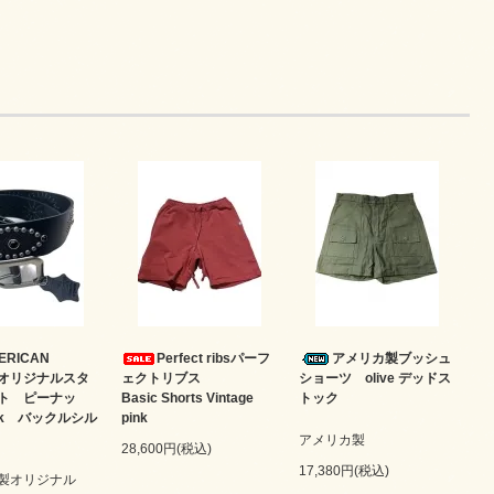
ERICAN
Perfect ribsパーフ
アメリカ製ブッシュ
 オリジナルスタ
ェクトリブス
ショーツ olive デッドス
ト ピーナッ
Basic Shorts Vintage
トック
ck バックルシル
pink
アメリカ製
28,600円(税込)
17,380円(税込)
製オリジナル