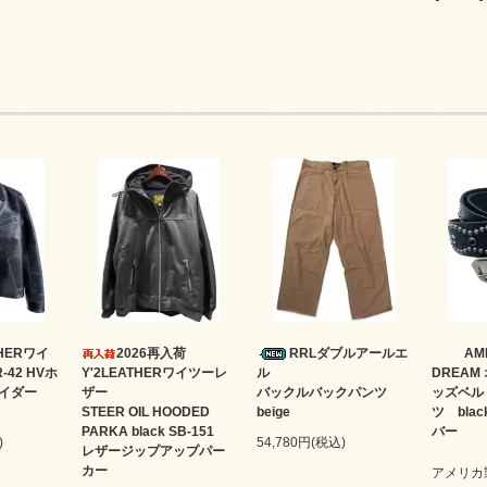
THERワイ
2026再入荷
RRLダブルアールエ
AM
-42 HVホ
Y'2LEATHERワイツーレ
ル
DREAM
イダー
ザー
バックルバックパンツ
ッズベル
STEER OIL HOODED
beige
ツ bla
PARKA black SB-151
バー
)
54,780円(税込)
レザージップアップパー
カー
アメリカ