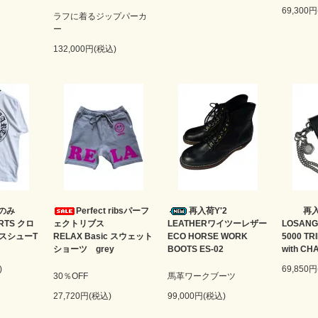
69,300
ラフに着るジップパーカ
ー
132,000円(税込)
ズのみ
Perfect ribsパーフ
再入荷Y'2
再入
RTS クロ
ェクトリブス
LEATHERワイツーレザー
LOSANG
スシューT
RELAX Basic スウェット
ECO HORSE WORK
5000 TR
ショーツ grey
BOOTS ES-02
with CHA
)
69,850
30％OFF
馬革ワークブーツ
27,720円(税込)
99,000円(税込)