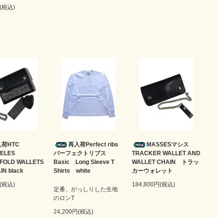
円(税込)
荷HTC
再入荷Perfect ribs
MASSESマシス
ELES
パーフェクトリブス
TRACKER WALLET AND
IFOLD WALLETS
Basic Long Sleeve T
WALLET CHAIN トラッ
IN black
Shirts white
カーウォレット
円(税込)
184,800円(税込)
定番、がっしりした生地
のロンT
24,200円(税込)