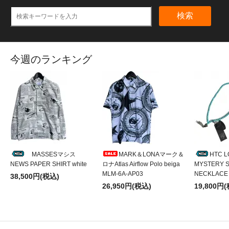
検索
今週のランキング
MASSESマシス
MARK＆LONAマーク＆
HTC 
NEWS PAPER SHIRT white
ロナAtlas Airflow Polo beiga
MYSTERY S
MLM-6A-AP03
NECKLACE
38,500円(税込)
26,950円(税込)
19,800円