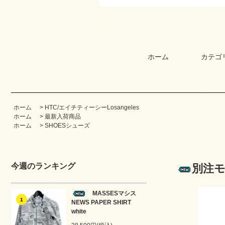
ホーム
カテゴ
ホーム
>
HTC/エイチティーシーLosangeles
ホーム
>
最新入荷商品
ホーム
>
SHOESシューズ
今週のランキング
別注モ
MASSESマシス
1
NEWS PAPER SHIRT
white