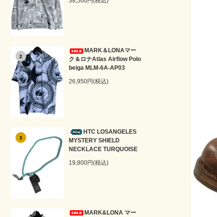
38,500円(税込)
MARK＆LONAマー
2
ク＆ロナAtlas Airflow Polo
beiga MLM-6A-AP03
26,950円(税込)
HTC LOSANGELES
3
MYSTERY SHIELD
NECKLACE TURQUOISE
19,800円(税込)
MARK&LONA マー