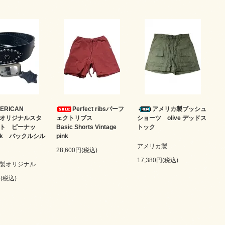
ERICAN
Perfect ribsパーフ
アメリカ製ブッシュ
M オリジナルスタ
ェクトリブス
ショーツ olive デッドス
ト ピーナッ
Basic Shorts Vintage
トック
ack バックルシル
pink
アメリカ製
28,600円(税込)
17,380円(税込)
製オリジナル
円(税込)