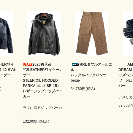
ATHERワイ
2026再入荷
RRLダブルアールエ
AM
-42 HVホ
Y'2LEATHERワイツーレ
ル
DREA
イダー
ザー
バックルバックパンツ
ッズベル
STEER OIL HOODED
beige
ツ bl
PARKA black SB-151
バー
)
54,780円(税込)
レザージップアップパー
カー
アメリカ
69,300
ラフに着るジップパーカ
ー
132,000円(税込)