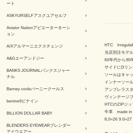
ート
ASKYURSELFアスクユアセルフ
Aviator Nationアビエーターネーシ
ョン
HTC Irre
A/Xアルマーニエクスチェンジ
当店別注モデ
A&Gエーアンドジー
60年代から9
サイドにDリ
BANKS JOURNALバンクスジャー
ソールはキャ
ナル
インナーソー
Barney coolsバーニークールス
アンブレラス
ヴィンテージ
benine9ビナイン
HTCのZIP
牛革 made in
BILLION DOLLAR BABY
8,0=26 9.0=27
BLENDERS EYEWEARブレンダー
アイウエアー