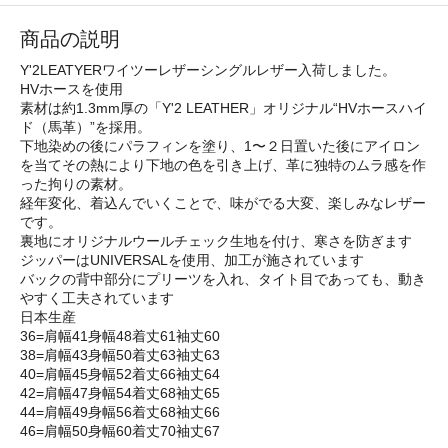
商品の説明
Y'2LEATYERワイツーレザーシングルレザー入荷しました。
HVホースを使用
素材は約1.3mm厚の「Y'2 LEATHER」オリジナル“HVホースハイ
ド（馬革）”を採用。
下地染めの後にパラフィンを塗り、1〜２日置いた後にアイロン
を当てその熱により下地の色を引き上げ、革に独特のムラ感を作
った拘りの素材。
経年変化、着込んでいくことで、味がでる大変、楽しみなレザー
です。
裏地にオリジナルウールチェック生地を付け、寒さを防ぎます
ジッパーはUNIVERSALを使用、加工が施されています
バックの背中部分にプリーツを入れ、タイト目であっても、動き
やすく工夫されています
日本生産
36=肩幅41身幅48着丈61袖丈60
38=肩幅43身幅50着丈63袖丈63
40=肩幅45身幅52着丈66袖丈64
42=肩幅47身幅54着丈68袖丈65
44=肩幅49身幅56着丈68袖丈66
46=肩幅50身幅60着丈70袖丈67