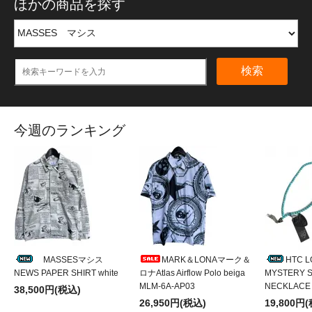
ほかの商品を探す
検索
今週のランキング
MASSESマシス
MARK＆LONAマーク＆
HTC 
NEWS PAPER SHIRT white
ロナAtlas Airflow Polo beiga
MYSTERY S
MLM-6A-AP03
NECKLACE
38,500円(税込)
26,950円(税込)
19,800円