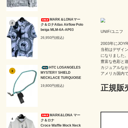
MARK＆LONAマー
2
ク＆ロナAtlas Airflow Polo
beiga MLM-6A-AP03
UNIF/ユニフ
26,950円(税込)
2003年にJ
当初はデザイン
になりました
豊富な色彩と
カジュアルな
HTC LOSANGELES
3
MYSTERY SHIELD
アメリカ国内で
NECKLACE TURQUOISE
正規販
19,800円(税込)
MARK&LONA マー
4
ク＆ロナ
Croce Waffle Mock Neck