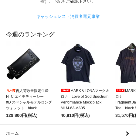
省）、下記もご確認下さい。
キャッシュレス・消費者還元事業
今週のランキング
再入荷数量限定生産
MARK＆LONAマーク＆
MARK
HTC エイチティーシー
ロナ Love of God Spectrum
ロナ
#D スペシャルモデルロング
Performance Mock black
Fragment J
ウォレット black
MLM-6A-AA05
Tee black
129,800円(税込)
40,810円(税込)
31,570円
ホーム