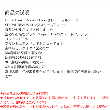
商品の説明
Liquid Blue Grateful Deadグレートフルデッド
SPIRAL BEARS ロングスリーブTシャツ
ロサンゼルスより入荷しました
染めで有名なブランドLiquid Blueのグレートフルデッド
コットン100％
プリントはアメリカでおこなってます
素晴らしいタイダイ染めです
M=肩幅48身幅50着丈68
L=肩幅50身幅55着丈73
XL=肩幅55身幅58着丈77
XXL=肩幅58身幅65着丈79
洗濯の際、色が出る場合がございます、単体での洗濯をお願いし
ます。
★商品代金5500円以上で送料無料
★15時から24時まで、お電話でのお問い合わせ、ご注文も承ります。（代引
きまたは、銀行振込になります）
★高額金額の場合、ご本人確認やお支払い方法のご変更をお願いする場合が