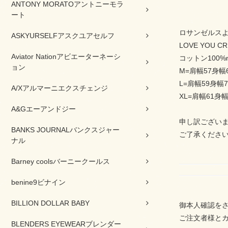
ANTONY MORATOアントニーモラ
ート
ロサンゼルス
ASKYURSELFアスクユアセルフ
LOVE YOU CR
Aviator Nationアビエーターネーシ
コットン100%ma
ョン
M=肩幅57身幅
L=肩幅59身幅7
A/Xアルマーニエクスチェンジ
XL=肩幅61身幅
A&Gエーアンドジー
申し訳ござい
BANKS JOURNALバンクスジャー
ご了承くださ
ナル
Barney coolsバーニークールス
benine9ビナイン
BILLION DOLLAR BABY
御本人確認を
ご注文者様と
BLENDERS EYEWEARブレンダー