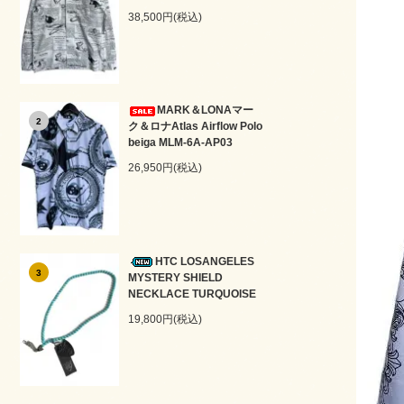
38,500円(税込)
MARK＆LONAマー
2
ク＆ロナAtlas Airflow Polo
beiga MLM-6A-AP03
26,950円(税込)
HTC LOSANGELES
3
MYSTERY SHIELD
NECKLACE TURQUOISE
19,800円(税込)