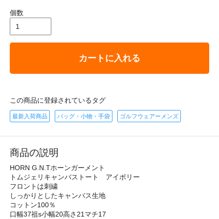
個数
カートに入れる
この商品に登録されているタグ
最新入荷商品
バッグ・小物・手袋
ゴルフウェアーメンズ
商品の説明
HORN G.N.Tホーンガーメント
トムジェリキャンバストート アイボリー
フロントは刺繍
しっかりとしたキャンバス生地
コットン100％
口幅37祖s小幅20高さ21マチ17