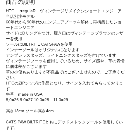
商品の説明
HTC IrregulaR ヴィンテージリメイクシショートエンジニア
当店別注モデル
60年代から90年代のエンジニアブーツを解体し再構築したショ
ートエンジニア
サイドにDリングをつけ、履き口はヴィンテージブラウンのレザ
ーを使用
ソールはBILTRITE CATSPAWを使用
インナーソールはオリジナルになります
アンブレラスタッズ、ライトニングスタッズを付けています
ヴィンテージブーツを使用しているため、サイズ感や、革の表情
に個体差がございます
革の小傷もありますが不良品ではございませんので、ご了承くだ
さい。
HTCのZIPジップの作品となり、サインを入れてもらっておりま
す
牛革 made in USA
8,0=26 9.0=27 10.0=28 11.0=29
高さ18cm ソール高さ4cm
CATS PAW BILTRITEともにデッドストックソールを使用してい
ます。