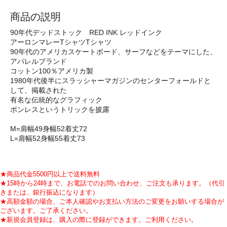
商品の説明
90年代デッドストック RED INK レッドインク
アーロンマレーTシャツTシャツ
90年代のアメリカスケートボード、サーフなどをテーマにした、
アパレルブランド
コットン100％アメリカ製
1980年代後半にスラッシャーマガジンのセンターフォールドと
して、掲載された
有名な伝統的なグラフィック
ボンレスというトリックを披露
M=肩幅49身幅52着丈72
L=肩幅52身幅55着丈73
★商品代金5500円以上で送料無料
★15時から24時まで、お電話でのお問い合わせ、ご注文も承ります。（代引
きまたは、銀行振込になります）
★高額金額の場合、ご本人確認やお支払い方法のご変更をお願いする場合が
ございます。ご了承ください。
★新規会員登録は、購入の際に登録ができます。ご利用ください。