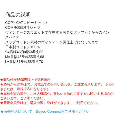
商品の説明
COPY CATコピーキャット
COMROSER Tシャツ
ヴィンテージスウエットで存在する有名なグラフっくからのイン
スパイア
スラブコットン素材のヴィンテージ風仕上げになってます
日本製コットン100％
S=肩幅46身幅53着丈66
M=肩幅48身幅55着丈68
L=肩幅51身幅58着丈70
★商品代金5500円以上で送料無料
★15時から24時まで、お電話でのお問い合わせ、ご注文も承ります。（代引
きまたは、銀行振込になります）
★高額金額の場合、ご本人確認やお支払い方法のご変更をお願いする場合が
ございます。ご了承ください。
★新規会員登録は、購入の際に登録ができます。ご利用ください。
★海外発送について Buyee Connectをご利用ください