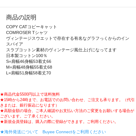
商品の説明
COPY CATコピーキャット
COMROSER Tシャツ
ヴィンテージスウエットで存在する有名なグラフっくからのイン
スパイア
スラブコットン素材のヴィンテージ風仕上げになってます
日本製コットン100％
S=肩幅46身幅53着丈66
M=肩幅48身幅55着丈68
L=肩幅51身幅58着丈70
★商品代金5500円以上で送料無料
★15時から24時まで、お電話でのお問い合わせ、ご注文も承ります。（代引
きまたは、銀行振込になります）
★高額金額の場合、ご本人確認やお支払い方法のご変更をお願いする場合が
ございます。ご了承ください。
★新規会員登録は、購入の際に登録ができます。ご利用ください。
★海外発送について Buyee Connectをご利用ください