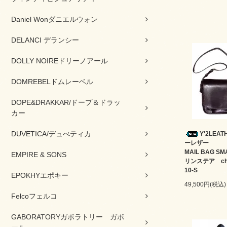
Daniel Wonダニエルウォン
DELANCI デランシー
DOLLY NOIREドリーノアール
DOMREBELドムレーベル
DOPE&DRAKKAR/ドープ＆ドラッ
カー
DUVETICA/デュべティカ
Y'2LEA
ーレザー
MAIL BAG S
EMPIRE & SONS
リンステア che
10-S
EPOKHYエポキー
49,500円(税込)
Felcoフェルコ
GABORATORYガボラトリー ガボ