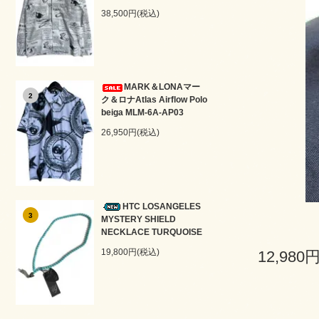
38,500円(税込)
MARK＆LONAマー
2
ク＆ロナAtlas Airflow Polo
beiga MLM-6A-AP03
26,950円(税込)
HTC LOSANGELES
3
MYSTERY SHIELD
NECKLACE TURQUOISE
19,800円(税込)
12,980