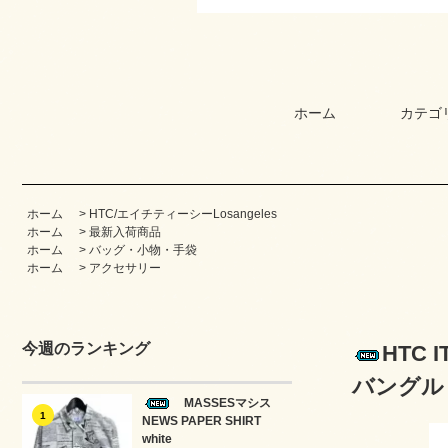
ホーム
カテゴ
ホーム
>
HTC/エイチティーシーLosangeles
ホーム
>
最新入荷商品
ホーム
>
バッグ・小物・手袋
ホーム
>
アクセサリー
今週のランキング
HTC
バングル（
MASSESマシス
1
NEWS PAPER SHIRT
white