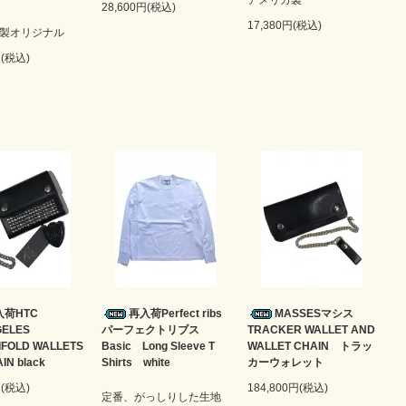
アメリカ製
28,600円(税込)
17,380円(税込)
製オリジナル
円(税込)
入荷HTC
再入荷Perfect ribs
MASSESマシス
GELES
パーフェクトリブス
TRACKER WALLET AND
RIFOLD WALLETS
Basic Long Sleeve T
WALLET CHAIN トラッ
AIN black
Shirts white
カーウォレット
円(税込)
184,800円(税込)
定番、がっしりした生地