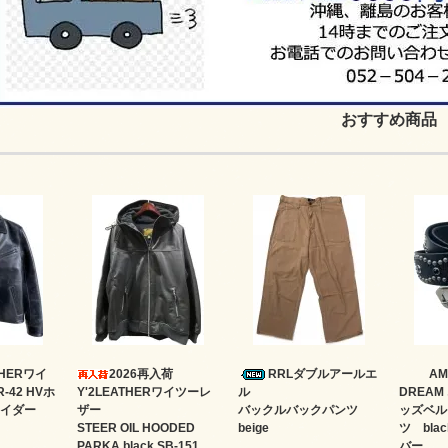
おすすめ商品
ATHERワイ
2026再入荷
RRLダブルアールエ
AM
-42 HVホ
Y'2LEATHERワイツーレ
ル
DREA
イダー
ザー
バックルバックパンツ
ッズベル
STEER OIL HOODED
beige
ツ bl
PARKA black SB-151
バー