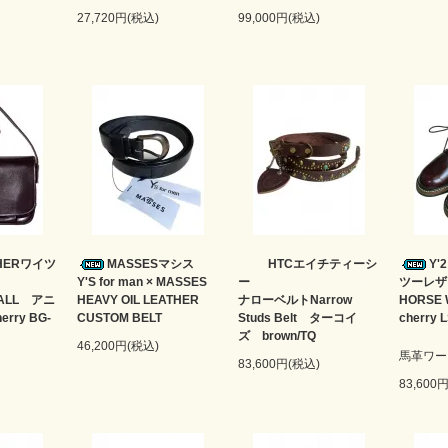
27,720円(税込)
99,000円(税込)
THERワイツ
MASSESマシス
HTCエイチティーシ
Y'
Y'S for man × MASSES
ー
ツーレザー
MALL アニ
HEAVY OIL LEATHER
ナローベルトNarrow
HORSE 
rry BG-
CUSTOM BELT
Studs Belt ターコイ
cherry 
ズ brown/TQ
46,200円(税込)
馬革ワー
83,600円(税込)
83,600