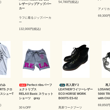
)
54,780円(税込)
レザージップアップパー
カー
アメリカ
69,300
ラフに着るジップパーカ
ー
132,000円(税込)
ズのみ
Perfect ribsパーフ
再入荷Y'2
再
RTS クロ
ェクトリブス
LEATHERワイツーレザー
LOSAN
スシューT
RELAX Basic スウェット
ECO HORSE WORK
5000 T
ショーツ grey
BOOTS ES-02
with CH
)
69,850
30％OFF
馬革ワークブーツ