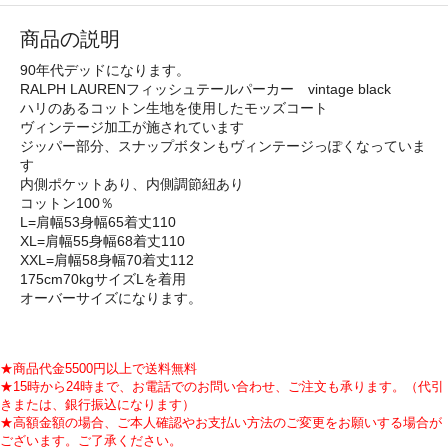
商品の説明
90年代デッドになります。
RALPH LAURENフィッシュテールパーカー vintage black
ハリのあるコットン生地を使用したモッズコート
ヴィンテージ加工が施されています
ジッパー部分、スナップボタンもヴィンテージっぽくなっていま
す
内側ポケットあり、内側調節紐あり
コットン100％
L=肩幅53身幅65着丈110
XL=肩幅55身幅68着丈110
XXL=肩幅58身幅70着丈112
175cm70kgサイズLを着用
オーバーサイズになります。
★商品代金5500円以上で送料無料
★15時から24時まで、お電話でのお問い合わせ、ご注文も承ります。（代引
きまたは、銀行振込になります）
★高額金額の場合、ご本人確認やお支払い方法のご変更をお願いする場合が
ございます。ご了承ください。