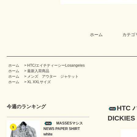
ホーム
カテゴ
ホーム
>
HTC/エイチティーシーLosangeles
ホーム
>
最新入荷商品
ホーム
>
メンズ アウター ジャケット
ホーム
>
XL XXLサイズ
今週のランキング
HTC
DICKI
MASSESマシス
1
NEWS PAPER SHIRT
white