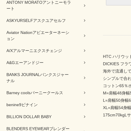
ANTONY MORATOアントニーモラ
ート
ASKYURSELFアスクユアセルフ
Aviator Nationアビエーターネーシ
ョン
A/Xアルマーニエクスチェンジ
HTC ハリウ
A&Gエーアンドジー
DICKIES フ
海外で流通し
BANKS JOURNALバンクスジャー
シンプルで合
ナル
コットン65％
Barney coolsバーニークールス
M=肩幅48身幅
L=肩幅50身幅6
benine9ビナイン
XL=肩幅54身幅
175cm70kg
BILLION DOLLAR BABY
BLENDERS EYEWEARブレンダー