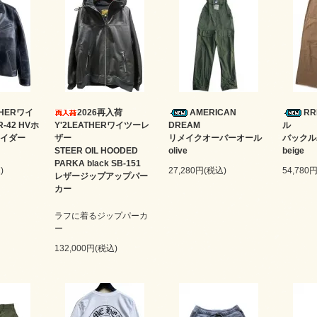
ATHERワイ
2026再入荷
AMERICAN
R
-42 HVホ
Y'2LEATHERワイツーレ
DREAM
ル
イダー
ザー
リメイクオーバーオール
バック
STEER OIL HOODED
olive
beige
PARKA black SB-151
)
27,280円(税込)
54,780
レザージップアップパー
カー
ラフに着るジップパーカ
ー
132,000円(税込)