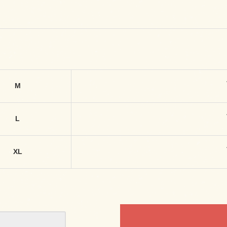
M
L
XL