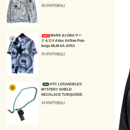
38,500円(税込)
MARK＆LONAマー
2
ク＆ロナAtlas Airflow Polo
beiga MLM-6A-AP03
26,950円(税込)
HTC LOSANGELES
3
MYSTERY SHIELD
NECKLACE TURQUOISE
19,800円(税込)