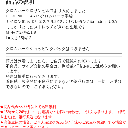
商品の説明
クロムハーツロサンゼルスより入荷しました
CHROME HEARTSクロムハーツ手袋
ナイロン61％ポリエステル32％ポリウレタン7％made in USA
しっかりとしたストレッチがきいた生地です
M=長さ24幅11.8
L=長さ25幅12
クロムハーツショッピングバッグはつきません
商品は到着しましたら、ご自身で確認をお願いします
不良品、サイズ交換の場合は、到着後2日以内にご連絡をお願い
します。
発送は慎重に行っております。
着用感、故意的に不良品にするなどの返品行為は、一切、お受け
できないので、ご了承ください。
★商品代金5500円以上で送料無料
★15時から24時まで、お電話でのお問い合わせ、ご注文も承ります。（代引
きまたは、銀行振込になります）
★高額金額の場合、ご本人確認やお支払い方法のご変更をお願いする場合が
ございます。ご了承ください。