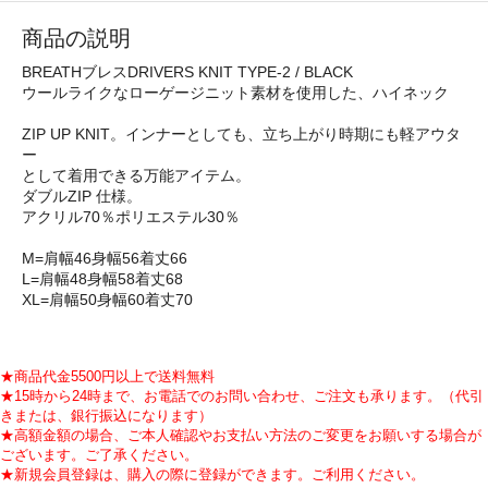
商品の説明
BREATHブレスDRIVERS KNIT TYPE-2 / BLACK
ウールライクなローゲージニット素材を使用した、ハイネック
ZIP UP KNIT。インナーとしても、立ち上がり時期にも軽アウタ
ー
として着用できる万能アイテム。
ダブルZIP 仕様。
アクリル70％ポリエステル30％
M=肩幅46身幅56着丈66
L=肩幅48身幅58着丈68
XL=肩幅50身幅60着丈70
★商品代金5500円以上で送料無料
★15時から24時まで、お電話でのお問い合わせ、ご注文も承ります。（代引
きまたは、銀行振込になります）
★高額金額の場合、ご本人確認やお支払い方法のご変更をお願いする場合が
ございます。ご了承ください。
★新規会員登録は、購入の際に登録ができます。ご利用ください。