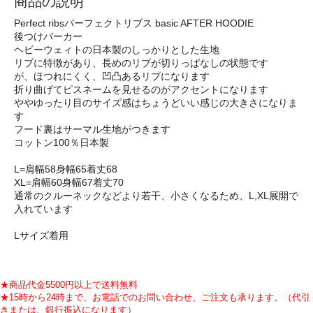
商品の説明
Perfect ribsパーフェクトリブス basic AFTER HOODIE
後つけパーカー
ヘビーウェィトの日本製のしっかりとした生地
リブに特徴があり、長めのリブが切りっぱなしの状態です
が、ほつれにくく、凹凸あるリブになります
折り曲げてピスネームを見せるのがアクセントになります
ややゆったり目のサイズ感はちょうどいい感じの大きさになりま
す
フード裏はサーマル生地がつきます
コットン100％日本製
L=肩幅58身幅65着丈68
XL=肩幅60身幅67着丈70
通常のクルーネックなどより若干、小さくなるため、L,XL展開で
入れています
Lサイズ着用
★商品代金5500円以上で送料無料
★15時から24時まで、お電話でのお問い合わせ、ご注文も承ります。（代引
きまたは、銀行振込になります）