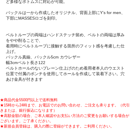
ど多様なボトムスに対応が可能。
バックルは一から作成したオリジナル、背面上部にY’s for men、
下部にMASSESロゴを刻印。
ベルトループの両端はハンドステッチ留め、ベルトの両端は厚み
をやや削ることで、
着用時にベルトループに接触する箇所のフィット感を考慮した仕
上げ。
バックル真鍮、バックル5cm カウレザー
幅3cmベルト長さ122
ベルトホールのないプレーン仕上げのため着用者本人のウエスト
位置で付属のポンチを使用してホールを作成して装着下さい。穴
あけ金具が付きます
★商品代金5500円以上で送料無料
★15時から24時まで、お電話でのお問い合わせ、ご注文も承ります。（代引
きまたは、銀行振込になります）
★高額金額の場合、ご本人確認やお支払い方法のご変更をお願いする場合が
ございます。ご了承ください。
★新規会員登録は、購入の際に登録ができます。ご利用ください。