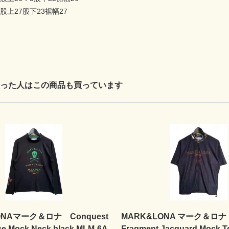
5股上27股下23裾幅27
った人はこの商品も買っています
ONAマーク＆ロナ Conquest
MARK&LONA マーク＆ロナ
ce Mock Neck black MLM-6A-
Fragment Jacquard Mock 