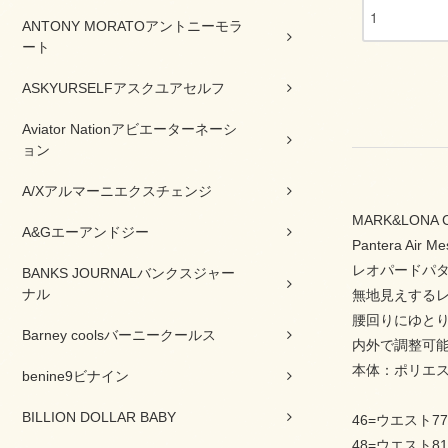
ANTONY MORATOアントニーモラ
ート
ASKYURSELFアスクユアセルフ
Aviator Nationアビエーターネーシ
ョン
A/Xアルマーニエクスチェンジ
MARK&LONA
A&Gエーアンドジー
Pantera Air Me
レオパードパ
BANKS JOURNALバンクスジャー
ナル
無地見えする
腰回りにゆと
Barney coolsバーニークールス
内外で調整可
本体：ポリエス
benine9ビナイン
BILLION DOLLAR BABY
46=ウエスト7
48=ウエスト8