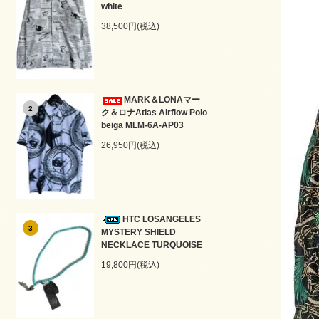
white
38,500円(税込)
MARK＆LONAマー
2
ク＆ロナAtlas Airflow Polo
beiga MLM-6A-AP03
26,950円(税込)
HTC LOSANGELES
3
MYSTERY SHIELD
NECKLACE TURQUOISE
19,800円(税込)