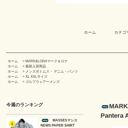
ホーム
カテゴ
ホーム
>
MARK&LONAマーク＆ロナ
ホーム
>
最新入荷商品
ホーム
>
メンズボトムス・ デニム・パンツ
ホーム
>
XL XXLサイズ
ホーム
>
ゴルフウェアーメンズ
今週のランキング
MAR
Pantera 
MASSESマシス
1
NEWS PAPER SHIRT