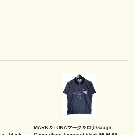
MARK＆LONAマーク＆ロナGauge
Tee black
Camouflage Jacquard black MLM-6A-