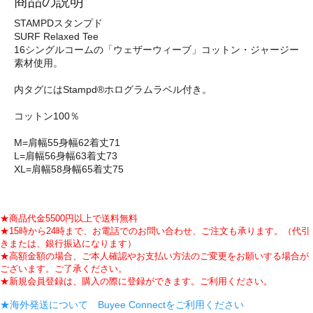
商品の説明
STAMPDスタンプド
SURF Relaxed Tee
16シングルコームの「ウェザーウィーブ」コットン・ジャージー
素材使用。
内タグにはStampd®ホログラムラベル付き。
コットン100％
M=肩幅55身幅62着丈71
L=肩幅56身幅63着丈73
XL=肩幅58身幅65着丈75
★商品代金5500円以上で送料無料
★15時から24時まで、お電話でのお問い合わせ、ご注文も承ります。（代引
きまたは、銀行振込になります）
★高額金額の場合、ご本人確認やお支払い方法のご変更をお願いする場合が
ございます。ご了承ください。
★新規会員登録は、購入の際に登録ができます。ご利用ください。
★海外発送について Buyee Connectをご利用ください