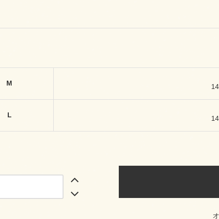
M
1
L
1