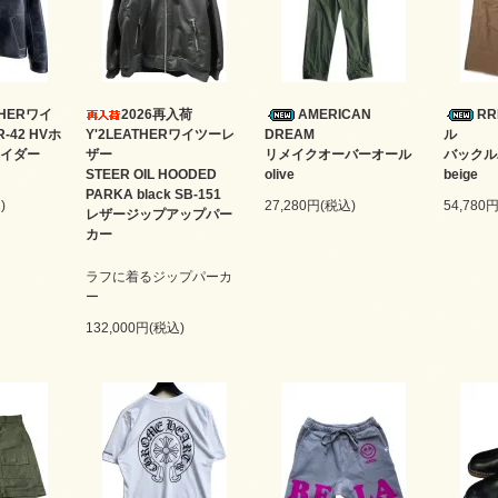
ATHERワイ
2026再入荷
AMERICAN
R
-42 HVホ
Y'2LEATHERワイツーレ
DREAM
ル
イダー
ザー
リメイクオーバーオール
バック
STEER OIL HOODED
olive
beige
PARKA black SB-151
)
27,280円(税込)
54,780
レザージップアップパー
カー
ラフに着るジップパーカ
ー
132,000円(税込)