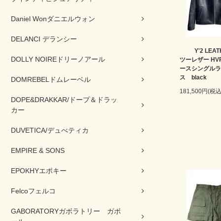
Daniel Wonダニエルウォン
DELANCI デランシー
Y'2 LE
DOLLY NOIREドリーノアール
ツーレザー HVR
ースシングルラ
ス black
DOMREBELドムレーベル
181,500円(税込
DOPE&DRAKKAR/ドープ＆ドラッ
カー
DUVETICA/デュべティカ
EMPIRE & SONS
EPOKHYエポキー
Felcoフェルコ
GABORATORYガボラトリー ガボ