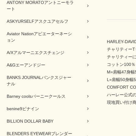
ANTONY MORATOアントニーモラ
ート
ASKYURSELFアスクユアセルフ
Aviator Nationアビエーターネーシ
ョン
HARLEY-DA
チャリティーT
A/Xアルマーニエクスチェンジ
チャリティー
コットン100％
A&Gエーアンドジー
M=肩幅47身幅
BANKS JOURNALバンクスジャー
L=肩幅50身幅5
ナル
COMFORT 
ハーレー公式の
Barney coolsバーニークールス
現地買い付け
benine9ビナイン
BILLION DOLLAR BABY
BLENDERS EYEWEARブレンダー