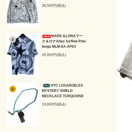
38,500円(税込)
MARK＆LONAマー
2
ク＆ロナAtlas Airflow Polo
beiga MLM-6A-AP03
26,950円(税込)
HTC LOSANGELES
3
MYSTERY SHIELD
NECKLACE TURQUOISE
19,800円(税込)