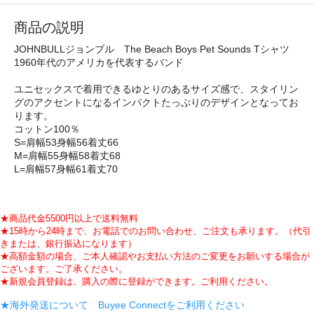
商品の説明
JOHNBULLジョンブル The Beach Boys Pet Sounds Tシャツ
1960年代のアメリカを代表するバンド
ユニセックスで着用できるゆとりのあるサイズ感で、スタイリン
グのアクセントになるインパクトたっぷりのデザインとなってお
ります。
コットン100％
S=肩幅53身幅56着丈66
M=肩幅55身幅58着丈68
L=肩幅57身幅61着丈70
★商品代金5500円以上で送料無料
★15時から24時まで、お電話でのお問い合わせ、ご注文も承ります。（代引
きまたは、銀行振込になります）
★高額金額の場合、ご本人確認やお支払い方法のご変更をお願いする場合が
ございます。ご了承ください。
★新規会員登録は、購入の際に登録ができます。ご利用ください。
★海外発送について Buyee Connectをご利用ください