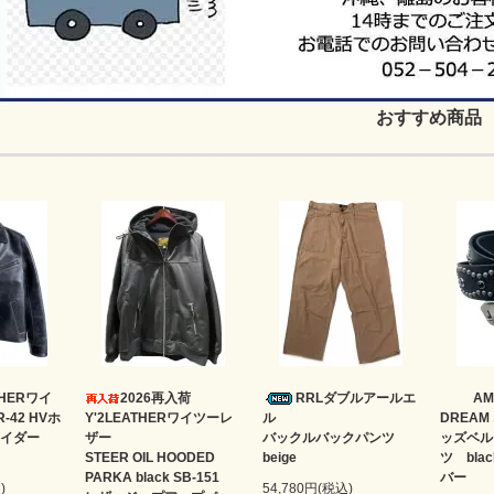
おすすめ商品
ATHERワイ
2026再入荷
RRLダブルアールエ
AM
-42 HVホ
Y'2LEATHERワイツーレ
ル
DREA
イダー
ザー
バックルバックパンツ
ッズベル
STEER OIL HOODED
beige
ツ bl
PARKA black SB-151
バー
)
54,780円(税込)