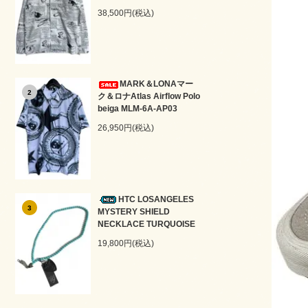
38,500円(税込)
MARK＆LONAマー
2
ク＆ロナAtlas Airflow Polo
beiga MLM-6A-AP03
26,950円(税込)
HTC LOSANGELES
3
MYSTERY SHIELD
NECKLACE TURQUOISE
19,800円(税込)