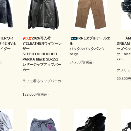
ATHERワイ
2026再入荷
RRLダブルアールエ
AM
-42 HVホ
Y'2LEATHERワイツーレ
ル
DREA
イダー
ザー
バックルバックパンツ
ッズベル
STEER OIL HOODED
beige
ツ bl
PARKA black SB-151
バー
)
54,780円(税込)
レザージップアップパー
カー
アメリカ
69,300
ラフに着るジップパーカ
ー
132,000円(税込)