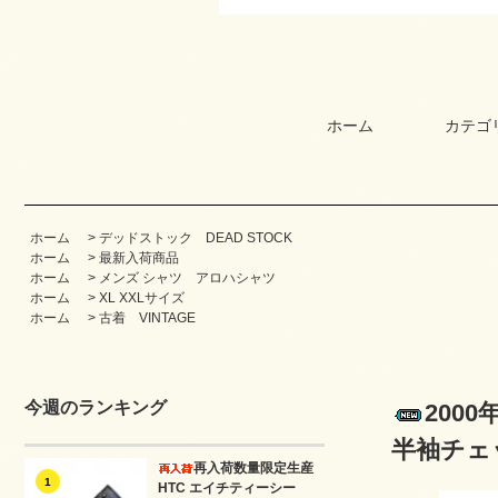
ホーム
カテゴ
ホーム
>
デッドストック DEAD STOCK
ホーム
>
最新入荷商品
ホーム
>
メンズ シャツ アロハシャツ
ホーム
>
XL XXLサイズ
ホーム
>
古着 VINTAGE
今週のランキング
200
半袖チェッ
再入荷数量限定生産
1
HTC エイチティーシー