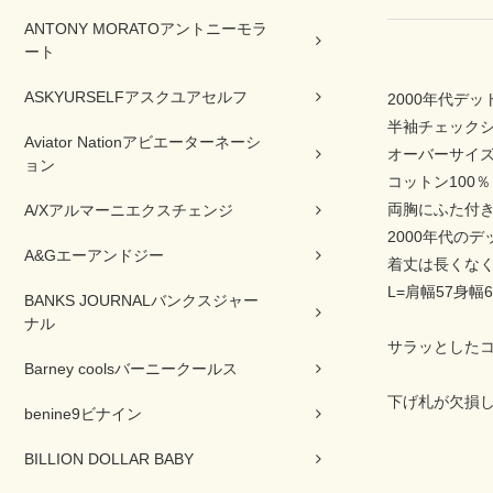
ANTONY MORATOアントニーモラ
ート
ASKYURSELFアスクユアセルフ
2000年代デッ
半袖チェック
Aviator Nationアビエーターネーシ
オーバーサイ
ョン
コットン100％
両胸にふた付
A/Xアルマーニエクスチェンジ
2000年代の
A&Gエーアンドジー
着丈は長くな
L=肩幅57身幅6
BANKS JOURNALバンクスジャー
ナル
サラッとした
Barney coolsバーニークールス
下げ札が欠損
benine9ビナイン
BILLION DOLLAR BABY