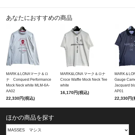
あなたにおすすめの商品
MARK＆LONAマーク＆ロ
MARK&LONA マーク＆ロナ
MARK＆L
ナ Conquest Performance
Croce Waffle Mock Neck Tee
Gauge Camo
Mock Neck white MLM-6A-
white
Jacquard bl
AA02
AP01
16,170円(税込)
22,330円(税込)
22,330円
ほかの商品を探す