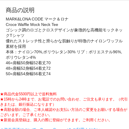
商品の説明
MARK&LONA CODE マーク＆ロナ
Croce Waffle Mock Neck Tee
ゴシック調のロゴとクロスデザインが象徴的な高機能モックネッ
クTシャツ
優れたストレッチ性と滑らかな肌触りが特徴のナイロンワッフル
素材を採用
本体：ナイロン70%,ポリウレタン30% リブ：ポリエステル96%,
ポリウレタン4%
46=肩幅50身幅52着丈70
48=肩幅52身幅54着丈72
50=肩幅54身幅56着丈74
★商品代金5500円以上で送料無料
★15時から24時まで、お電話でのお問い合わせ、ご注文も承ります。（代引
きまたは、銀行振込になります）
★高額金額の場合、ご本人確認やお支払い方法のご変更をお願いする場合が
ございます。ご了承ください。
★新規会員登録は、購入の際に登録ができます。ご利用ください。