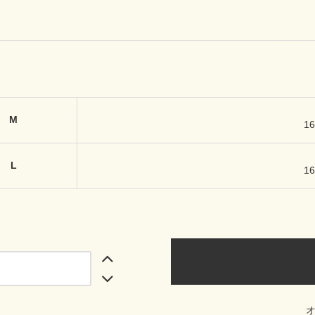
M
1
L
1