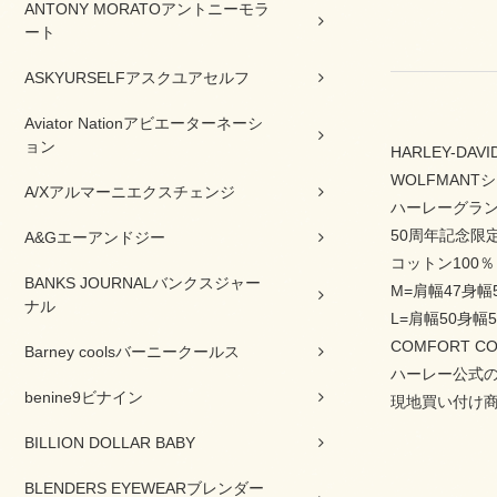
ANTONY MORATOアントニーモラ
ート
ASKYURSELFアスクユアセルフ
Aviator Nationアビエーターネーシ
ョン
HARLEY-DA
WOLFMANT
A/Xアルマーニエクスチェンジ
ハーレーグラ
50周年記念限
A&Gエーアンドジー
コットン100％
BANKS JOURNALバンクスジャー
M=肩幅47身幅
ナル
L=肩幅50身幅5
COMFORT 
Barney coolsバーニークールス
ハーレー公式の
benine9ビナイン
現地買い付け
BILLION DOLLAR BABY
BLENDERS EYEWEARブレンダー