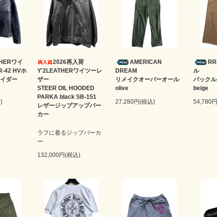
ATHERワイ
2026再入荷
AMERICAN
R
-42 HVホ
Y'2LEATHERワイツーレ
DREAM
ル
イダー
ザー
リメイクオーバーオール
バック
STEER OIL HOODED
olive
beige
PARKA black SB-151
)
27,280円(税込)
54,780
レザージップアップパー
カー
ラフに着るジップパーカ
ー
132,000円(税込)