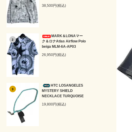
38,500円(税込)
MARK＆LONAマー
2
ク＆ロナAtlas Airflow Polo
beiga MLM-6A-AP03
26,950円(税込)
HTC LOSANGELES
3
MYSTERY SHIELD
NECKLACE TURQUOISE
19,800円(税込)