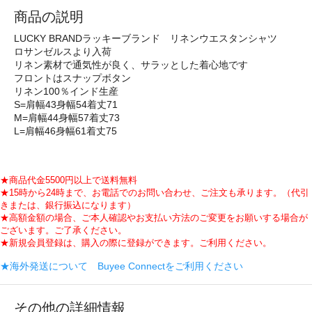
商品の説明
LUCKY BRANDラッキーブランド リネンウエスタンシャツ
ロサンゼルスより入荷
リネン素材で通気性が良く、サラッとした着心地です
フロントはスナップボタン
リネン100％インド生産
S=肩幅43身幅54着丈71
M=肩幅44身幅57着丈73
L=肩幅46身幅61着丈75
★商品代金5500円以上で送料無料
★15時から24時まで、お電話でのお問い合わせ、ご注文も承ります。（代引
きまたは、銀行振込になります）
★高額金額の場合、ご本人確認やお支払い方法のご変更をお願いする場合が
ございます。ご了承ください。
★新規会員登録は、購入の際に登録ができます。ご利用ください。
★海外発送について Buyee Connectをご利用ください
その他の詳細情報