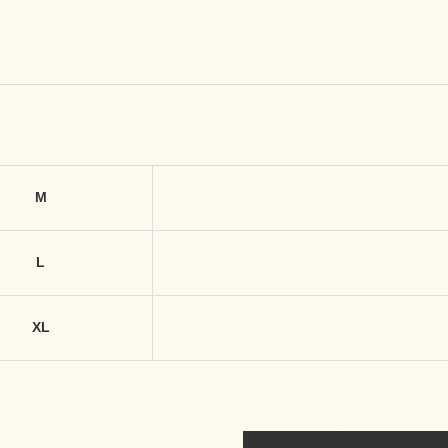
M
L
XL