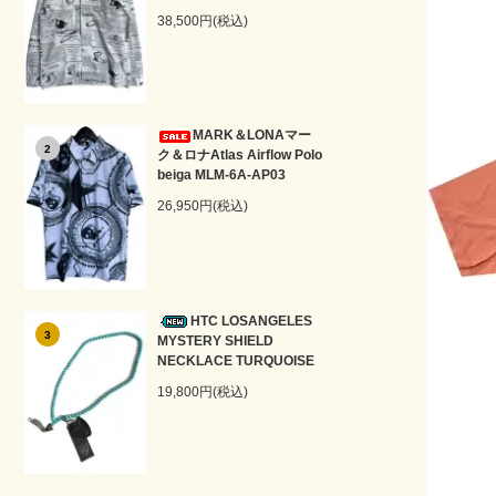
38,500円(税込)
MARK＆LONAマー
2
ク＆ロナAtlas Airflow Polo
beiga MLM-6A-AP03
26,950円(税込)
HTC LOSANGELES
3
MYSTERY SHIELD
NECKLACE TURQUOISE
19,800円(税込)