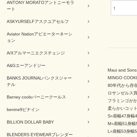
ANTONY MORATOアントニーモラ
ート
ASKYURSELFアスクユアセルフ
Aviator Nationアビエーターネーシ
ョン
A/Xアルマーニエクスチェンジ
A&Gエーアンドジー
Maui and 
MINGO COOK
BANKS JOURNALバンクスジャー
ナル
80年代から存
ロサンゼルス
Barney coolsバーニークールス
フラミンゴが
柔らかいコット
benine9ビナイン
S=肩幅47身幅4
BILLION DOLLAR BABY
M=肩幅51身幅
L=肩幅53身幅5
BLENDERS EYEWEARブレンダー