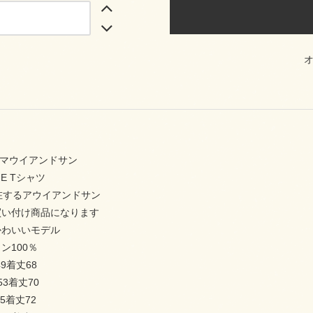
Sonsマウイアンドサン
IE Tシャツ
在するアウイアンドサン
買い付け商品になります
かわいいモデル
ン100％
9着丈68
53着丈70
5着丈72