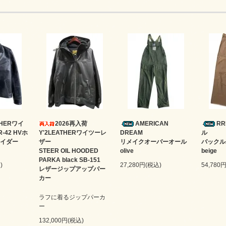
ATHERワイ
2026再入荷
AMERICAN
R
-42 HVホ
Y'2LEATHERワイツーレ
DREAM
ル
イダー
ザー
リメイクオーバーオール
バック
STEER OIL HOODED
olive
beige
PARKA black SB-151
)
27,280円(税込)
54,780
レザージップアップパー
カー
ラフに着るジップパーカ
ー
132,000円(税込)