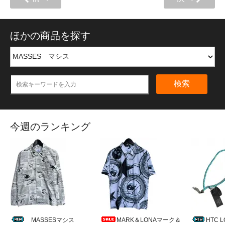
ほかの商品を探す
検索
今週のランキング
MASSESマシス
MARK＆LONAマーク＆
HTC 